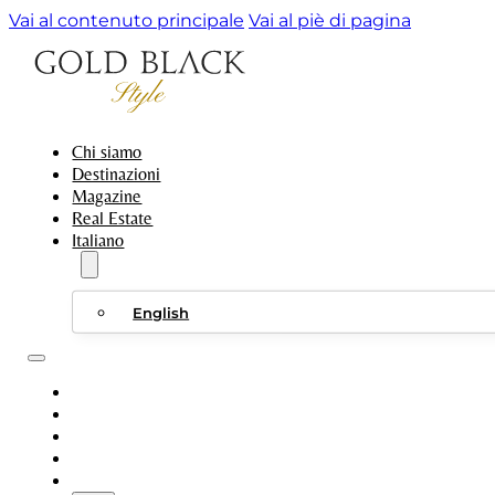
Vai al contenuto principale
Vai al piè di pagina
Chi siamo
Destinazioni
Magazine
Real Estate
Italiano
English
CHI SIAMO
DESTINAZIONI
MAGAZINE
REAL ESTATE
ITALIANO