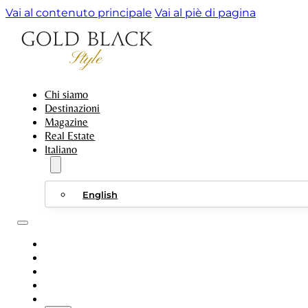
Vai al contenuto principale
Vai al piè di pagina
Chi siamo
Destinazioni
Magazine
Real Estate
Italiano
English
CHI SIAMO
DESTINAZIONI
MAGAZINE
REAL ESTATE
ITALIANO