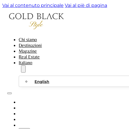
Vai al contenuto principale
Vai al piè di pagina
Chi siamo
Destinazioni
Magazine
Real Estate
Italiano
English
CHI SIAMO
DESTINAZIONI
MAGAZINE
REAL ESTATE
ITALIANO