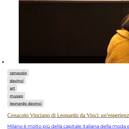
cenacolo
davinci
art
museo
leonardo davinci
Cenacolo Vinciano di Leonardo da Vinci: un’esperienz
Milano è molto più della capitale italiana della moda e 