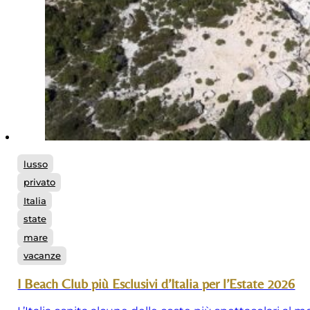
lusso
privato
Italia
state
mare
vacanze
I Beach Club più Esclusivi d’Italia per l’Estate 2026