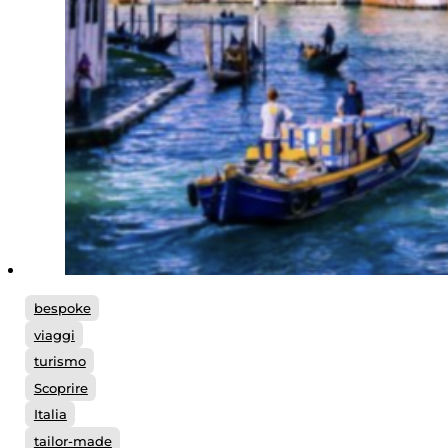
bespoke
viaggi
turismo
Scoprire
Italia
tailor-made