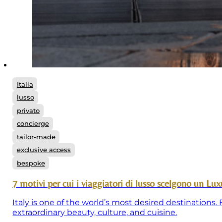
Italia
lusso
privato
concierge
tailor-made
exclusive access
bespoke
7 motivi per cui i viaggiatori di lusso scelgono un Lux
Italy is one of the world’s most desired destinations
extraordinary beauty, culture, and cuisine.