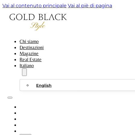
Vai al contenuto principale
Vai al piè di pagina
Chi siamo
Destinazioni
Magazine
Real Estate
Italiano
English
CHI SIAMO
DESTINAZIONI
MAGAZINE
REAL ESTATE
ITALIANO