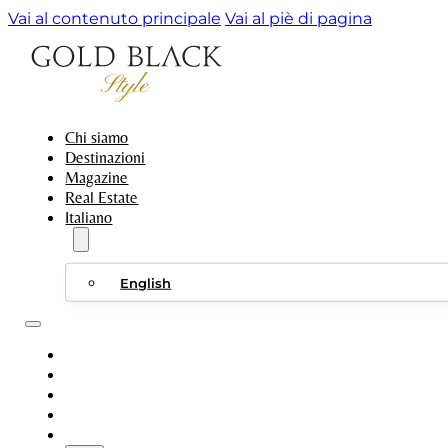
Vai al contenuto principale
Vai al piè di pagina
Chi siamo
Destinazioni
Magazine
Real Estate
Italiano
English
CHI SIAMO
DESTINAZIONI
MAGAZINE
REAL ESTATE
ITALIANO