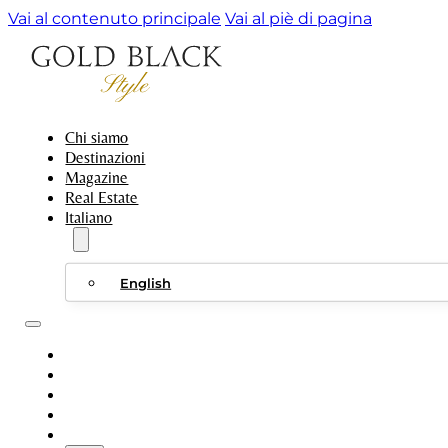
Vai al contenuto principale
Vai al piè di pagina
Chi siamo
Destinazioni
Magazine
Real Estate
Italiano
English
CHI SIAMO
DESTINAZIONI
MAGAZINE
REAL ESTATE
ITALIANO