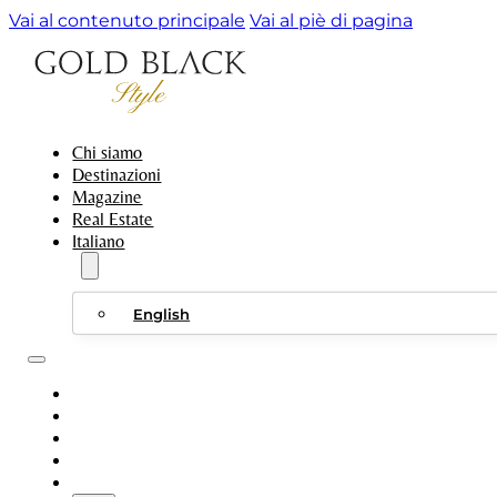
Vai al contenuto principale
Vai al piè di pagina
Chi siamo
Destinazioni
Magazine
Real Estate
Italiano
English
CHI SIAMO
DESTINAZIONI
MAGAZINE
REAL ESTATE
ITALIANO