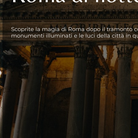
Scoprite la magia di Roma dopo il tramonto co
monumenti illuminati e le luci della città in q