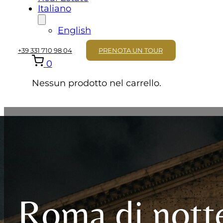
Italiano
English
+39 331 710 98 04
PRENOTA UN TOUR
0
Nessun prodotto nel carrello.
Roma di nott