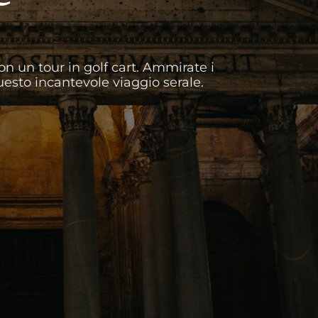
n un tour in golf cart. Ammirate i
uesto incantevole viaggio serale.