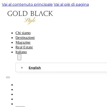
Vai al contenuto principale
Vai al piè di pagina
Chi siamo
Destinazioni
Magazine
Real Estate
Italiano
English
CHI SIAMO
DESTINAZIONI
MAGAZINE
REAL ESTATE
ITALIANO