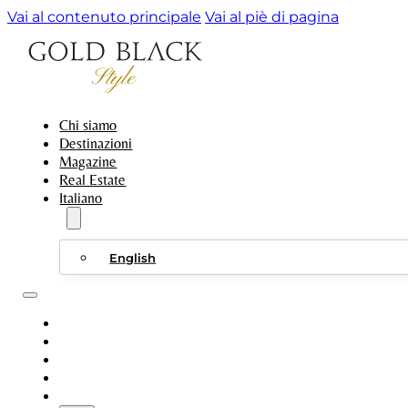
Vai al contenuto principale
Vai al piè di pagina
Chi siamo
Destinazioni
Magazine
Real Estate
Italiano
English
CHI SIAMO
DESTINAZIONI
MAGAZINE
REAL ESTATE
ITALIANO