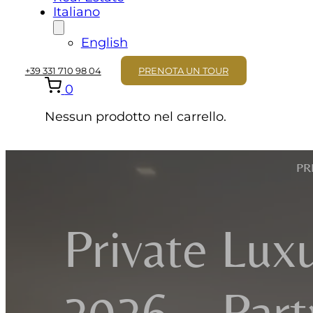
Italiano
English
+39 331 710 98 04
PRENOTA UN TOUR
0
Nessun prodotto nel carrello.
PR
Private Lux
2026 – Partn