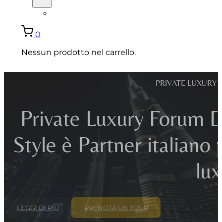
ENGLISH
0
Nessun prodotto nel carrello.
PRIVATE LUXURY 
Private Luxury Forum D
Style è Partner italiano 
lux
LEGGI DI PIÙ
PRENOTA UN TOUR