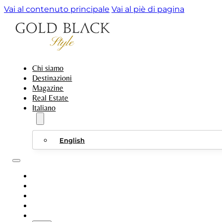
Vai al contenuto principale
Vai al piè di pagina
Chi siamo
Destinazioni
Magazine
Real Estate
Italiano
English
CHI SIAMO
DESTINAZIONI
MAGAZINE
REAL ESTATE
ITALIANO