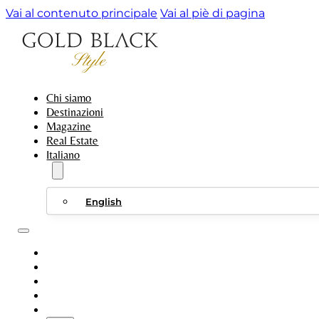
Vai al contenuto principale
Vai al piè di pagina
Chi siamo
Destinazioni
Magazine
Real Estate
Italiano
English
CHI SIAMO
DESTINAZIONI
MAGAZINE
REAL ESTATE
ITALIANO