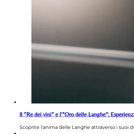
Il “Re dei vini” e l'”Oro delle Langhe”: Esperien
Scoprite l'anima delle Langhe attraverso i suoi d