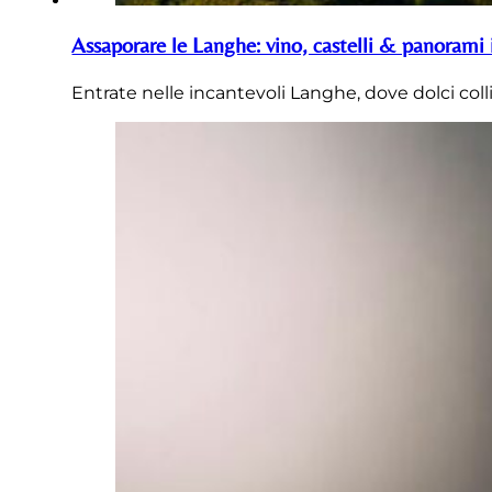
Assaporare le Langhe: vino, castelli & panorami 
Entrate nelle incantevoli Langhe, dove dolci coll