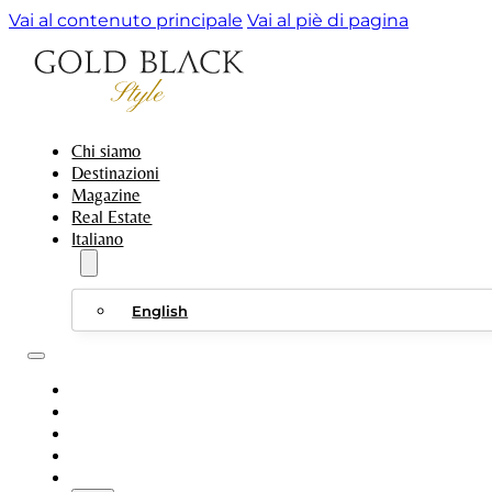
Vai al contenuto principale
Vai al piè di pagina
Chi siamo
Destinazioni
Magazine
Real Estate
Italiano
English
CHI SIAMO
DESTINAZIONI
MAGAZINE
REAL ESTATE
ITALIANO