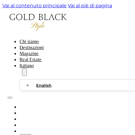
Vai al contenuto principale
Vai al piè di pagina
Chi siamo
Destinazioni
Magazine
Real Estate
Italiano
English
CHI SIAMO
DESTINAZIONI
MAGAZINE
REAL ESTATE
ITALIANO