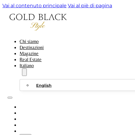
Vai al contenuto principale
Vai al piè di pagina
Chi siamo
Destinazioni
Magazine
Real Estate
Italiano
English
CHI SIAMO
DESTINAZIONI
MAGAZINE
REAL ESTATE
ITALIANO