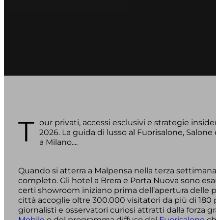
T
our privati, accessi esclusivi e strategie insid
2026. La guida di lusso al Fuorisalone, Salone 
a Milano....
Quando si atterra a Malpensa nella terza settimana di
completo. Gli hotel a Brera e Porta Nuova sono esaur
certi showroom iniziano prima dell’apertura delle por
città accoglie oltre 300.000 visitatori da più di 180 p
giornalisti e osservatori curiosi attratti dalla forza g
Mobile
e del programma diffuso del
Fuorisalone
che 