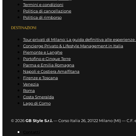
Termini e condizioni
Politica di cancellazione
Politica di rimborso
DESTINAZIONI
Tour privati di Milano: La guida definitiva alle esperienze
Concierge Privato & Lifestyle Management in Italia
Piemonte e Langhe
Portofino e Cinque Terre
Parma e Emilia Romagna
Napoli e Costiera Amalfitana
Firenze e Toscana
Venezia
Roma
Costa Smeralda
Lago di Como
© 2026
GB Style S.r.l.
— Corso Italia 26, 20122 Milano (MI) — C.F
Contatti