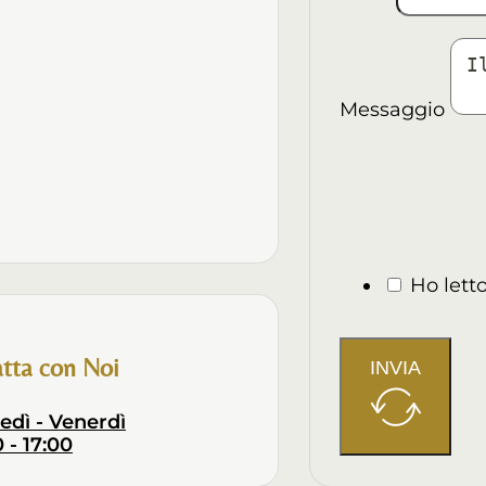
Messaggio
Ho lett
tta con Noi
INVIA
edì - Venerdì
 - 17:00