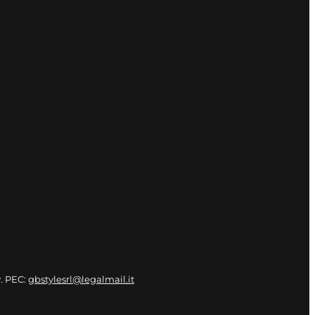
v. PEC:
gbstylesrl@legalmail.it