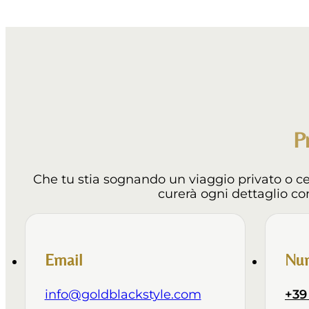
P
Che tu stia sognando un viaggio privato o c
curerà ogni dettaglio co
Email
Num
info@goldblackstyle.com
+39