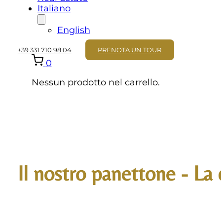
Italiano
English
+39 331 710 98 04
PRENOTA UN TOUR
0
Nessun prodotto nel carrello.
Il nostro panettone - La