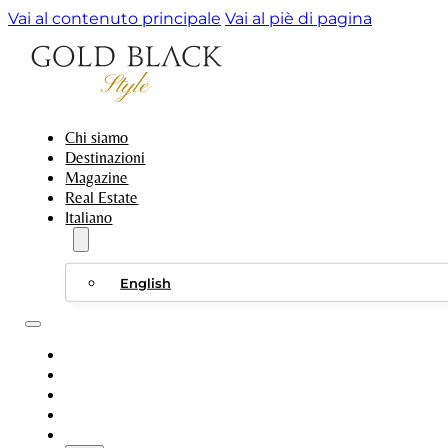
Vai al contenuto principale
Vai al piè di pagina
Chi siamo
Destinazioni
Magazine
Real Estate
Italiano
English
CHI SIAMO
DESTINAZIONI
MAGAZINE
REAL ESTATE
ITALIANO