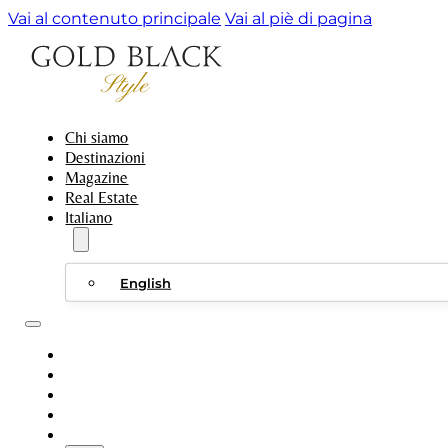
Vai al contenuto principale
Vai al piè di pagina
Chi siamo
Destinazioni
Magazine
Real Estate
Italiano
English
CHI SIAMO
DESTINAZIONI
MAGAZINE
REAL ESTATE
ITALIANO