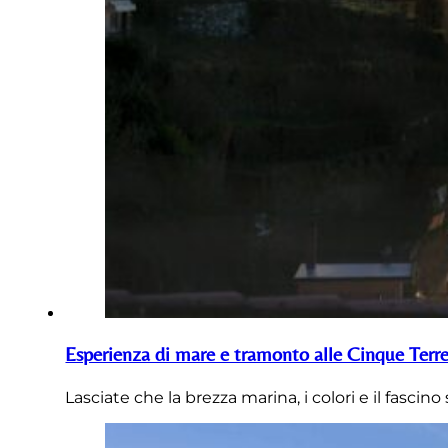
Esperienza di mare e tramonto alle Cinque Terr
Lasciate che la brezza marina, i colori e il fasc