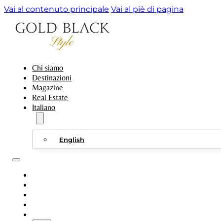
Vai al contenuto principale
Vai al piè di pagina
Chi siamo
Destinazioni
Magazine
Real Estate
Italiano
English
CHI SIAMO
DESTINAZIONI
MAGAZINE
REAL ESTATE
ITALIANO