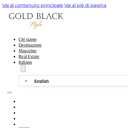
Vai al contenuto principale
Vai al piè di pagina
Chi siamo
Destinazioni
Magazine
Real Estate
Italiano
English
CHI SIAMO
DESTINAZIONI
MAGAZINE
REAL ESTATE
ITALIANO